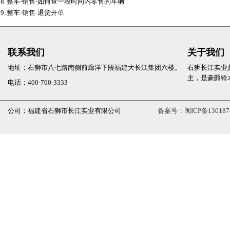
8.
整车-销售-如何查一段时间内零售的车辆
9.
整车-销售-退货开单
联系我们
关于我们
地址：石狮市八七路南侧前廊洋下段福建大长江集团六楼。
石狮长江实业
主，是豪爵铃
电话：400-700-3333
公司：福建省石狮市长江实业有限公司
备案号：闽ICP备130187